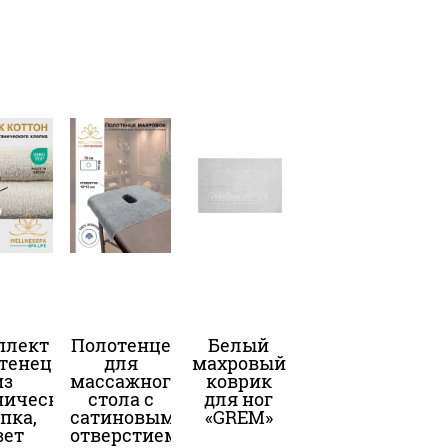
плект
Полотенце
Белый
тенец
для
махровый
из
массажного
коврик
нического
стола с
для ног
пка,
сатиновым
«GREM»
вет
отверстием