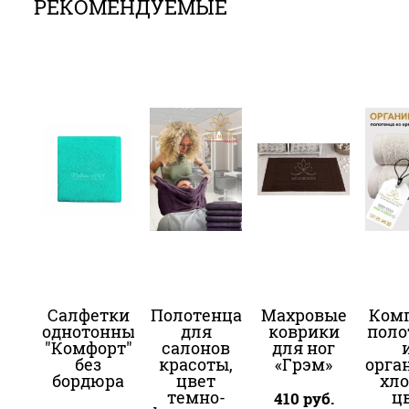
РЕКОМЕНДУЕМЫЕ
Салфетки
Полотенца
Махровые
Ком
однотонные
для
коврики
поло
"Комфорт"
салонов
для ног
без
красоты,
«Грэм»
орга
бордюра
цвет
хло
темно-
ц
410
руб.