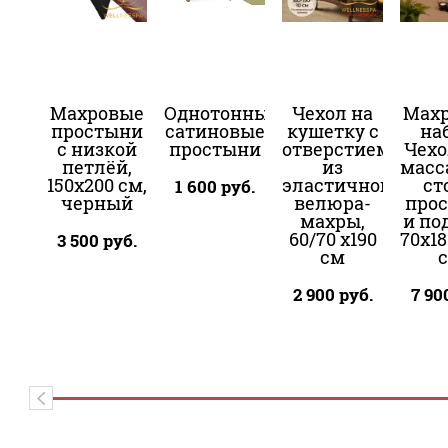
Махровые
Однотонные
Чехол на
Мах
простыни
сатиновые
кушетку с
наб
с низкой
простыни
отверстием
Чехо
петлёй,
из
масс
150x200 см,
эластичного
ст
1 600
руб.
черный
велюра-
про
махры,
и по
60/70 x190
70х18
3 500
руб.
см
2 900
руб.
7 90