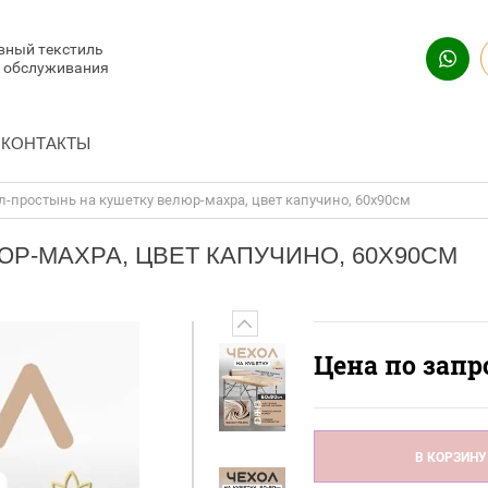
вный текстиль
и обслуживания
КОНТАКТЫ
л-простынь на кушетку велюр-махра, цвет капучино, 60х90см
Р-МАХРА, ЦВЕТ КАПУЧИНО, 60Х90СМ
Цена по запр
В КОРЗИНУ