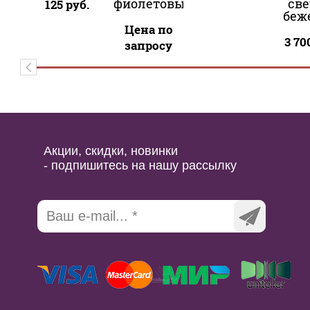
фиолетовый
све
125
руб.
беж
Цена по
3 70
запросу
Акции, скидки, новинки
- подпишитесь на нашу рассылку