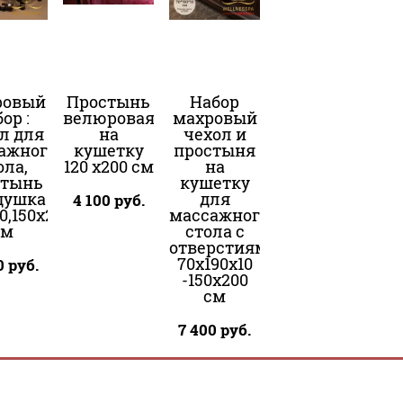
ровый
Простынь
Набор
ор :
велюровая
махровый
л для
на
чехол и
ажного
кушетку
простыня
ола,
120 х200 см
на
стынь
кушетку
душка
для
4 100
руб.
0,150х200,30х50
массажного
см
стола с
отверстиям,
70х190х10
0
руб.
-150х200
см
7 400
руб.