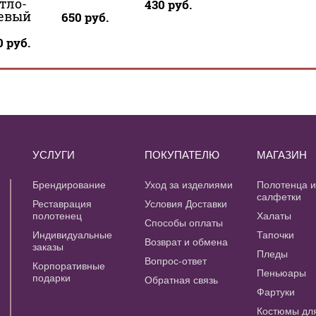
тло-
430
руб.
евый
650
руб.
0
руб.
УСЛУГИ
ПОКУПАТЕЛЮ
МАГАЗИН
Брендирование
Уход за изделиями
Полотенца 
салфетки
Реставрация
Условия Доставки
полотенец
Халаты
Способы оплаты
Индивидуальные
Тапочки
Возврат и обмена
заказы
Пледы
Вопрос-ответ
Корпоративные
Пеньюары
подарки
Обратная связь
Фартуки
Костюмы дл