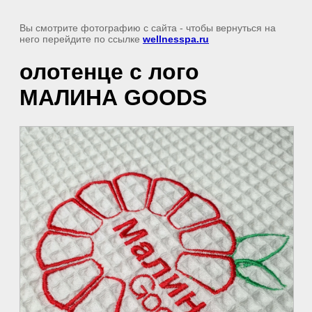
Вы смотрите фотографию с сайта
- чтобы вернуться на
него перейдите по ссылке
wellnesspa.ru
олотенце с лого
МАЛИНА GOODS