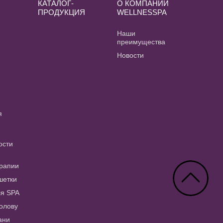
КАТАЛОГ-
О КОМПАНИИ
ПРОДУКЦИЯ
WELLNESSPA
и
Наши
преимущества
Новости
я
ости
рапии
шетки
ля SPA
голову
ани