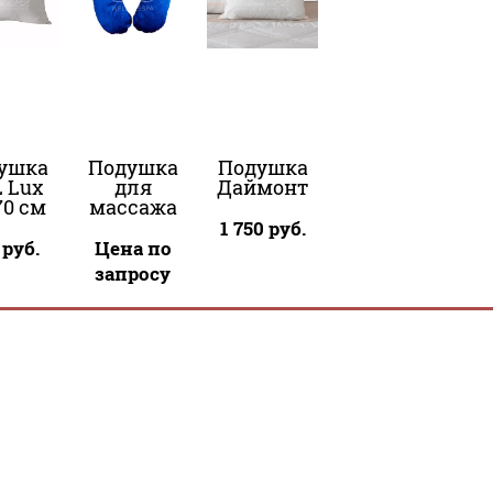
ушка
Подушка
Подушка
 Lux
для
Даймонт
70 см
массажа
1 750
руб.
руб.
Цена по
запросу