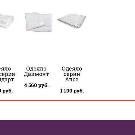
еяло
Одеяло
Одеяло
серия
Даймонт
серии
ндарт
Алоэ
4 560
руб.
0
руб.
1 100
руб.