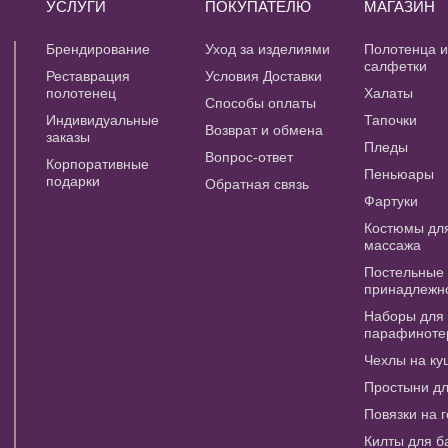
УСЛУГИ
ПОКУПАТЕЛЮ
МАГАЗИН
Брендирование
Уход за изделиями
Полотенца 
салфетки
Реставрация
Условия Доставки
полотенец
Халаты
Способы оплаты
Индивидуальные
Тапочки
Возврат и обмена
заказы
Пледы
Вопрос-ответ
Корпоративные
Пеньюары
подарки
Обратная связь
Фартуки
Костюмы дл
массажа
Постельные
принадлежн
Наборы для
парафиноте
Чехлы на ку
Простыни д
Повязки на 
Килты для б