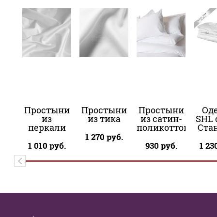
Простыни
Простыни
Простыни
Од
из
из тика
из сатин-
SHL 
перкали
поликоттона
Ста
1 270
руб.
1 010
руб.
930
руб.
1 23