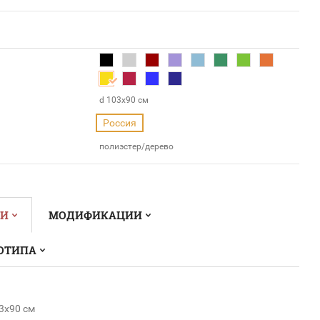
d 103x90 см
Россия
полиэстер/дерево
КИ
МОДИФИКАЦИИ
ОТИПА
3x90 см