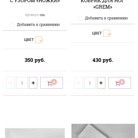
С УЗОРОМ «НОЖКИ»
КОВРИК ДЛЯ НОГ
«GREM»
Артикул:
rim
Добавить к сравнению
Добавить к сравнению
ЦВЕТ
ЦВЕТ
350
руб.
430
руб.
−
+
−
+