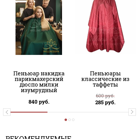
Пеньюар накидка
Пеньюары
парикмахерский
классические из
дюспо милки
таффеты
изумрудный
600
руб.
840
руб.
285
руб.
РЕКОМЕНДУЕМЫЕ