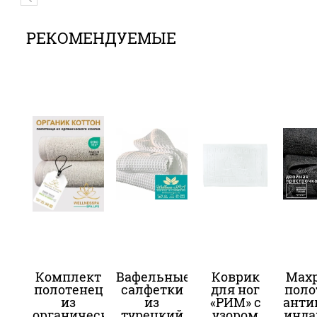
РЕКОМЕНДУЕМЫЕ
Комплект
Вафельные
Коврик
Мах
полотенец
салфетки
для ног
поло
из
из
«РИМ» с
анти
органического
турецкий
узором
инда