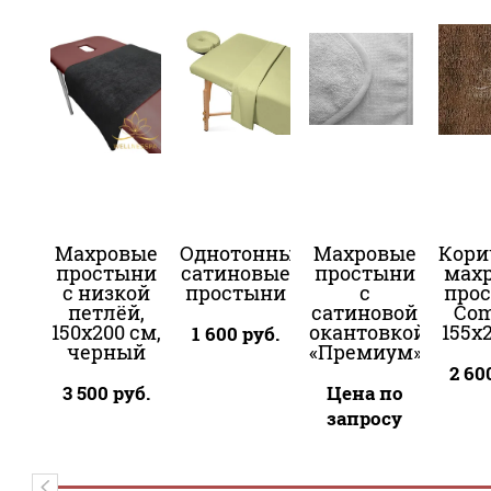
Махровые
Однотонные
Махровые
Кори
простыни
сатиновые
простыни
мах
с низкой
простыни
с
про
петлёй,
сатиновой
Com
150x200 см,
окантовкой
155x
1 600
руб.
черный
«Премиум»
2 60
3 500
руб.
Цена по
запросу