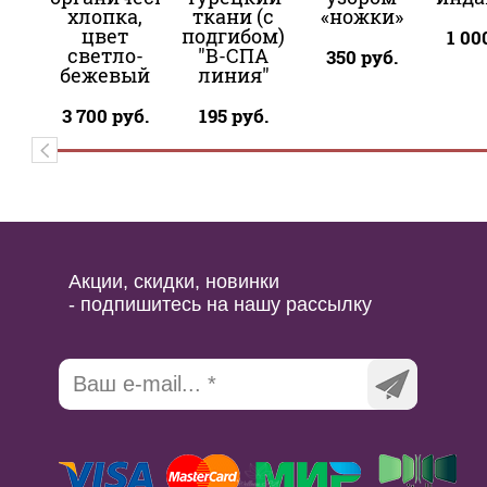
хлопка,
ткани (с
«ножки»
цвет
подгибом)
1 00
светло-
"В-СПА
350
руб.
бежевый
линия"
3 700
руб.
195
руб.
Акции, скидки, новинки
- подпишитесь на нашу рассылку