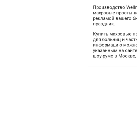
Производство Welln
махровые простыни
рекламой вашего б
праздник.
Купить махровые п
для больниц и част
информацию можно 
указанным на сайт
шоу-руме в Москве,