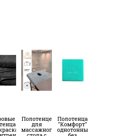
ровые
Полотенце
Полотенца
тенца
для
"Комфорт"
краска-
массажного
однотонные
нтрен
стола с
без