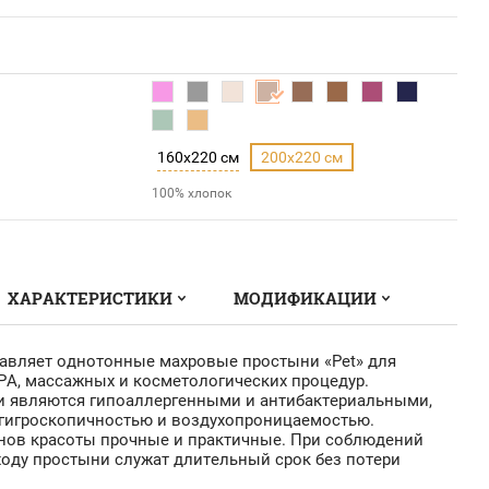
160x220 см
200x220 см
100% хлопок
ХАРАКТЕРИСТИКИ
МОДИФИКАЦИИ
тавляет однотонные махровые простыни «Pet» для
PA, массажных и косметологических процедур.
 являются гипоаллергенными и антибактериальными,
гигроскопичностью и воздухопроницаемостью.
нов красоты прочные и практичные. При соблюдений
ходу простыни служат длительный срок без потери