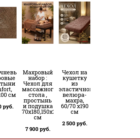
чневые
Махровый
Чехол на
ровые
набор :
кушетку
стыни
Чехол для
из
fort,
массажного
эластичного
200 см
стола ,
велюра-
простынь
махра,
и подушка
60/70 x190
0
руб.
70х180,150х200,30х50
см
см
2 500
руб.
7 900
руб.