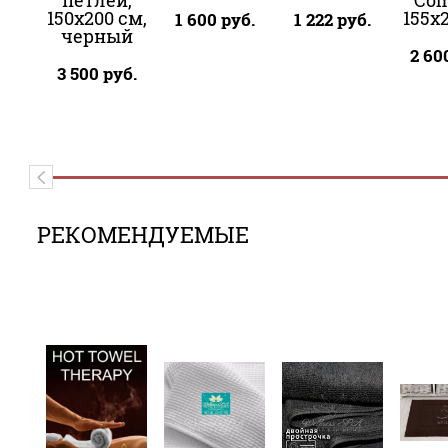
петлёй,
Com
150x200 см,
155x
1 600
руб.
1 222
руб.
черный
2 60
3 500
руб.
РЕКОМЕНДУЕМЫЕ