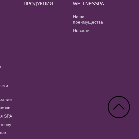
ПРОДУКЦИЯ
WELLNESSPA
и
Наши
преимущества
Новости
я
ости
рапии
шетки
ля SPA
голову
ани