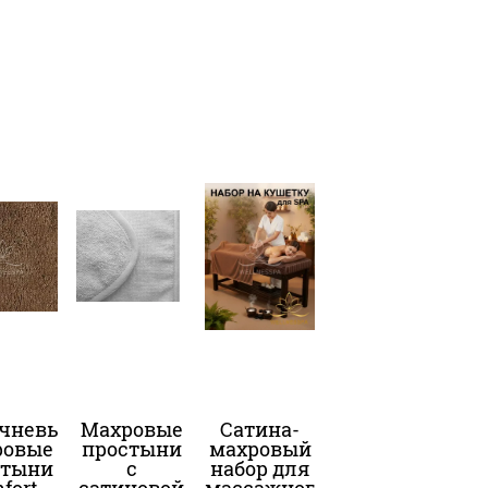
чневые
Махровые
Сатина-
ровые
простыни
махровый
стыни
с
набор для