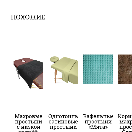
ПОХОЖИЕ
Махровые
Однотонные
Вафельные
Кори
простыни
сатиновые
простыни
мах
с низкой
простыни
«Мята»
про