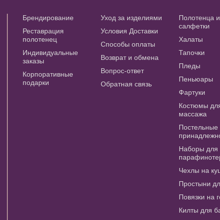
Брендирование
Уход за изделиями
Полотенца 
салфетки
Реставрация
Условия Доставки
полотенец
Халаты
Способы оплаты
Индивидуальные
Тапочки
Возврат и обмена
заказы
Пледы
Вопрос-ответ
Корпоративные
Пеньюары
подарки
Обратная связь
Фартуки
Костюмы дл
массажа
Постельные
принадлежн
Наборы для
парафиноте
Чехлы на ку
Простыни д
Повязки на 
Килты для б