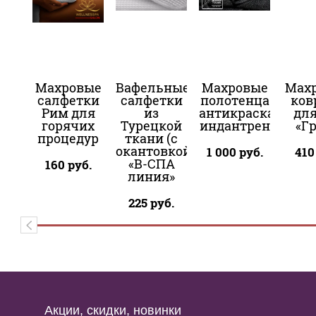
Махровые
Вафельные
Махровые
Мах
салфетки
салфетки
полотенца
ков
Рим для
из
антикраска-
для
горячих
Турецкой
индантрен
«Г
процедур
ткани (с
окантовкой)
1 000
руб.
410
«В-СПА
160
руб.
линия»
225
руб.
Акции, скидки, новинки