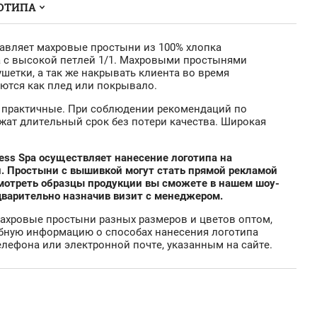
ОТИПА
тавляет махровые простыни из 100% хлопка
 с высокой петлей 1/1. Махровыми простынями
ушетки, а так же накрывать клиента во время
ются как плед или покрывало.
 практичные. При соблюдении рекомендаций по
жат длительный срок без потери качества. Широкая
ess Spa осуществляет нанесение логотипа на
. Простыни с вышивкой могут стать прямой рекламой
смотреть образцы продукции вы сможете в нашем шоу-
дварительно назначив визит с менеджером.
махровые простыни разных размеров и цветов оптом,
обную информацию о способах нанесения логотипа
лефона или электронной почте, указанным на сайте.