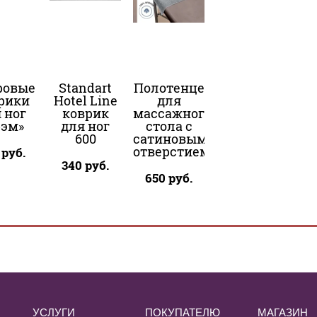
ровые
Standart
Полотенце
рики
Hotel Line
для
 ног
коврик
массажного
рэм»
для ног
стола с
600
сатиновым
отверстием
руб.
340
руб.
650
руб.
УСЛУГИ
ПОКУПАТЕЛЮ
МАГАЗИН