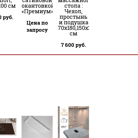
fort,
сатиновой
массажного
200 см
окантовкой
стола :
«Премиум»
Чехол,
простынь
0
руб.
и подушка
Цена по
70х180,150х200,30х50
запросу
см
7 600
руб.